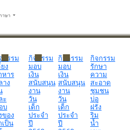
ภาษา
ิจกรรม
กิจกรรม
กิจกรรม
กิจกรรม
ี้ยง
มอบ
มอบ
รักษา
าหาร
เงิน
เงิน
ความ
ลาง
สนับสนุน
สนับสนุน
สะอาด
น
งาน
งาน
ชุมชน
ละ
วัน
วัน
บ่อ
อบ
เด็ก
เด็ก
ฝรั่ง
่งของ
ประจำ
ประจำ
ริม
ำเป็น
ปี
ปี
น้ำ