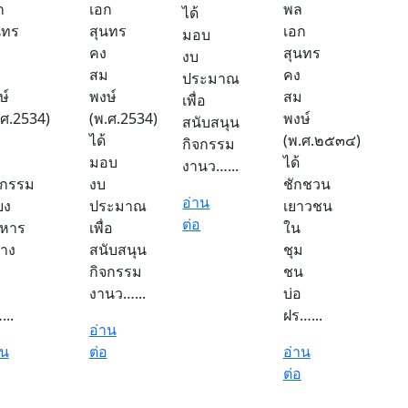
ก
เอก
พล
ได้
นทร
สุนทร
เอก
มอบ
คง
สุนทร
งบ
ม
สม
คง
ประมาณ
ษ์
พงษ์
สม
เพื่อ
.ศ.2534)
(พ.ศ.2534)
พงษ์
สนับสนุน
ได้
(พ.ศ.๒๕๓๔)
กิจกรรม
มอบ
ได้
งานว…...
จกรรม
งบ
ชักชวน
อ่าน
้ยง
ประมาณ
เยาวชน
ต่อ
หาร
เพื่อ
ใน
าง
สนับสนุน
ชุม
กิจกรรม
ชน
งานว…...
บ่อ
...
ฝร…...
อ่าน
าน
ต่อ
อ่าน
ต่อ