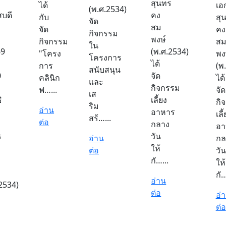
สุนทร
ได้
เอ
(พ.ศ.2534)
สบดี
คง
กับ
สุ
จัด
สม
จัด
คง
กิจกรรม
พงษ์
กิจกรรม
ส
ใน
69
(พ.ศ.2534)
"โครง
พง
โครงการ
ได้
การ
(พ
สนับสนุน
0
จัด
คลินิก
ได้
และ
กิจกรรม
ฟ…...
จัด
เส
ิ
เลี้ยง
กิ
ริม
อ่าน
อาหาร
เลี
สร้…...
ต่อ
กลาง
อา
ร
วัน
อ่าน
กล
ให้
ต่อ
วัน
กั…...
ให้
กั…
อ่าน
2534)
ต่อ
อ่
ต่อ