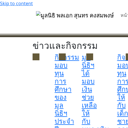
Skip to content
หน้
ข่าวและกิจกรรม
กิจกรรม
มูล
กิจ
มอบ
นิธิฯ
มอ
ทุน
ได้
ทุน
การ
มอบ
กา
ศึกษา
เงิน
ศึก
ของ
ช่วย
ให้
มูล
เหลือ
กับ
นิธิฯ
ให้
เด็
ประจำ
กับ
ชา