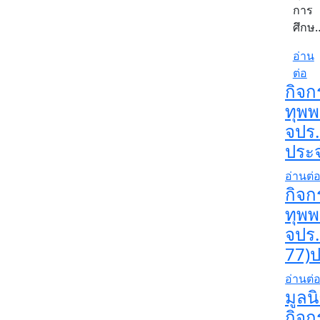
การ
ศึกษ…
อ่าน
ต่อ
กิจกร
ทุพพ
จปร.
ประจ
อ่านต่
กิจกร
ทุพพ
จปร.
77)ป
อ่านต่
มูลน
กิจ