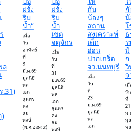
า
บ่อ
บ่อ
ให้
ให
พ
ฝรั่ง
ฝรั่ง
กับ
กั
น
ริม
ริม
น้องๆ
น
น้ำ”
น้ำ
สถาน
โ
ตร
เขต
สงเคราะห์
ธ
เมื่อ
ง
จตุจักร
เด็ก
ร
วัน
อ่อน
มิ
อาทิตย์
เมื่อ
ที่
ปากเกร็ด
ก
วัน
8
พล
จว.นนทบุรี
ว
ที่
มี.ค.69
น
31
จ
เมื่อ
มูลนิธิ
ม.ค.69
วัน
พล
เมื
มูลนิธิ
ร.31)
ที่
เอก
วัน
พล
23
สุนทร
ที่
เอก
ม.ค.69
คง
21
สุนทร
มูลนิธิ
สม
ม.
ต)
คง
พล
พงษ์
มูล
สม
เอก
(พ.ศ.๒๕๓๔)
พ
พงษ์