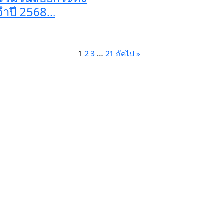
ำปี 2568...
อ
1
2
3
…
21
ถัดไป »