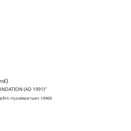
๓๔)
DATION (AD 1991)”
จตุจักร กรุงเทพมหานคร 10900