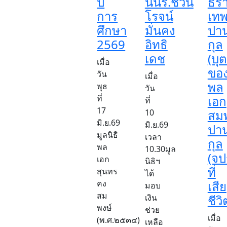
ปี
นนร.ชวิน
ธร
การ
โรจน์
เท
ศึกษา
มั่นคง
ปา
2569
อิทธิ
กุล
เดช
(บุ
เมื่อ
ขอ
วัน
เมื่อ
พล
พุธ
วัน
ที่
เอก
ที่
17
10
สม
มิ.ย.69
มิ.ย.69
ปา
มูลนิธิ
เวลา
กุล
พล
10.30มูล
(จป
เอก
นิธิฯ
ที่
สุนทร
ได้
คง
เสีย
มอบ
สม
เงิน
ชีวิ
พงษ์
ช่วย
เมื่อ
(พ.ศ.๒๕๓๔)
เหลือ