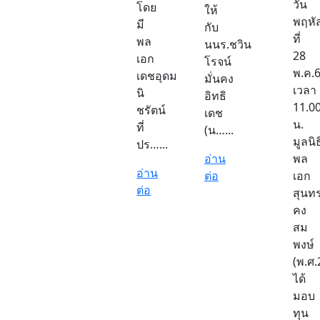
วัน
โดย
ให้
พฤหั
มี
กับ
ที่
พล
นนร.ชวิน
28
เอก
โรจน์
พ.ค.
เดชอุดม
มั่นคง
เวลา
นิ
อิทธิ
11.0
ชรัตน์
เดช
น.
ที่
(น…...
มูลนิธ
ปร…...
อ่าน
พล
อ่าน
ต่อ
เอก
ต่อ
สุนท
คง
สม
พงษ์
(พ.ศ.
ได้
มอบ
ทุน