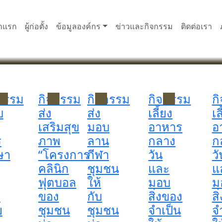
าแรก
ผู้ก่อตั้ง
ข้อมูลองค์กร
ข่าวและกิจกรรม
ติดต่อเรา
กรรม
กิจกรรม
กิจกรรม
กิจกรรม
ก
บ
ส่ง
ส่ง
เลี้ยง
เล
เสริมสุข
มอบ
อาหาร
อ
ร
ภาพ
ลาน
กลาง
ก
ษา
“โครงการ
กีฬา
วัน
วั
คลินิก
ชุมชน
และ
แ
ฟุตบอล
ให้
มอบ
ม
ก
ของ
กับ
สิ่งของ
สิ
ย
ชุมชน
ชุมชน
จำเป็น
จ