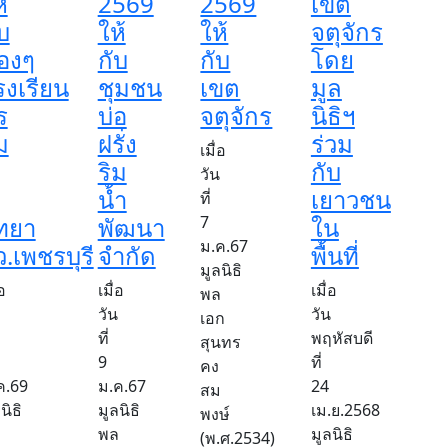
้
2569
2569
เขต
บ
ให้
ให้
จตุจักร
้องๆ
กับ
กับ
โดย
รงเรียน
ชุมชน
เขต
มูล
ร
บ่อ
จตุจักร
นิธิฯ
ม
ฝรั่ง
ร่วม
เมื่อ
ริม
กับ
วัน
น้ำ
เยาวชน
ที่
ิทยา
พัฒนา
7
ใน
ม.ค.67
ว.เพชรบุรี
จำกัด
พื้นที่
มูลนิธิ
่อ
เมื่อ
เมื่อ
พล
วัน
วัน
เอก
ที่
พฤหัสบดี
สุนทร
9
ที่
คง
ค.69
ม.ค.67
24
สม
นิธิ
มูลนิธิ
เม.ย.2568
พงษ์
ล
พล
มูลนิธิ
(พ.ศ.2534)