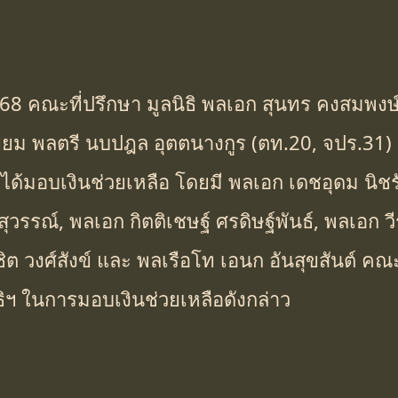
พ.ย.68 คณะที่ปรึกษา มูลนิธิ พลเอก สุนทร คงสมพงษ
ี่ยม พลตรี นบปฎล อุตตนางกูร (ตท.20, จปร.31) ผ
ด้มอบเงินช่วยเหลือ โดยมี พลเอก เดชอุดม นิชร
ยมสุวรรณ์, พลเอก กิตติเชษฐ์ ศรดิษฐ์พันธ์, พลเอก วี
ิต วงศ์สังข์ และ พลเรือโท เอนก อันสุขสันต์ คณะท
ิธิฯ ในการมอบเงินช่วยเหลือดังกล่าว