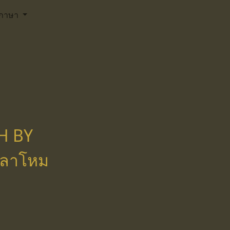
ภาษา
H BY
กลาโหม