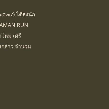
.๒๕๓๔) ได้ส่งนัก
SRISAMAN RUN
โหม (ศรี
ดังกล่าว จำนวน