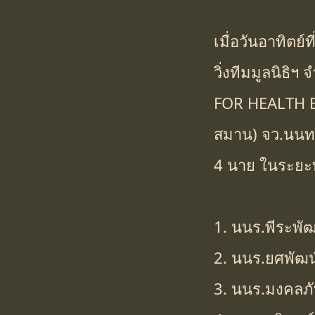
เมื่อวันอาทิตย์
วิ่งทีมมูลนิธิ
FOR HEALTH B
สมาน) จว.นนทบุร
4 นาย ในระยะทา
1. นนร.พีระพัฒ
2. นนร.ยศพัฒน์
3. นนร.มงคลภั